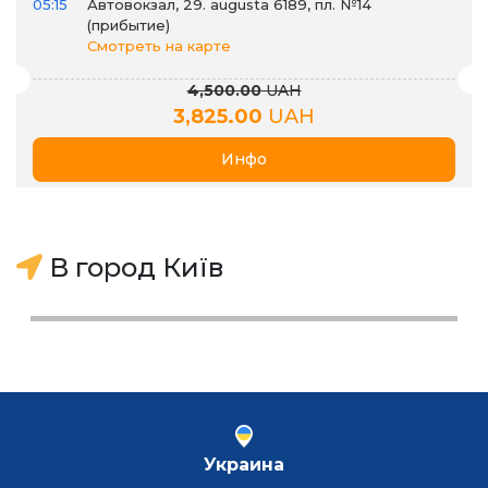
05:15
Автовокзал, 29. augusta 6189, пл. №14
(прибытие)
Смотреть на карте
4,500.00
UAH
3,825.00
UAH
Инфо
В город Київ
Украина