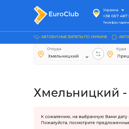
Украина
+38 067 487 
Телефон гарячей л
Телефон гаряч
+38 067 885 
Довідка
АВТОБУСНЫЕ БИЛЕТЫ ПО УКРАИНЕ
АВТО
+38 044 486
+38 066 281 
Откуда
Куда
+38 067 240 
+38 093 153 
+38 093 858 
Хмельницкий -
К сожалению, на выбранную Вами дату 
Пожалуйста, посмотрите предложенные 