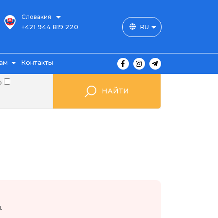
Словакия
+421 944 819 220
RU
ам
Контакты
о
НАЙТИ
ы
ажа
мые
.