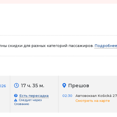
Автопарк
ны скидки для разных категорий пассажиров.
Подробнее.
17 ч. 35 м.
Прешов
026
Есть пересадка
02:30
Автовокзал Košická 27
Следует через
Смотреть на карте
Словакию