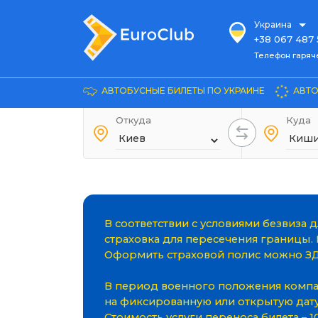
Украина
+38 067 487 
Телефон гарячей л
Телефон гаряч
+38 067 885 
Довідка
АВТОБУСНЫЕ БИЛЕТЫ ПО УКРАИНЕ
АВТО
+38 044 486
+38 066 281 
Откуда
Куда
+38 067 240 
+38 093 153 
+38 093 858 
В соответствии с условиями безвиза 
страховка для пересечения границы. 
Оформить страховой полис можно З
В период военного положения компан
на фиксированную или открытую дату (
Стоимость услуги переноса билета – 1