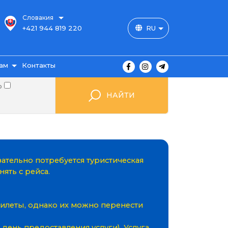
Словакия
+421 944 819 220
RU
ам
Контакты
о
НАЙТИ
ы
зательно потребуется туристическая
ять с рейса.
ажа
билеты, однако их можно перенести
мые
 день предоставления услуги). Услуга