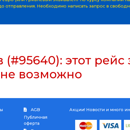
 до отправления. Необходимо написать запрос в свобод
Автопарк
 (#95640): этот рейс
 не возможно
ты
AGB
Акции! Новости и много и
Публичная
оферта