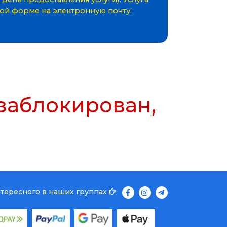
ной форме на электронную почту:
 заблокирован,
нтересного в наших группах