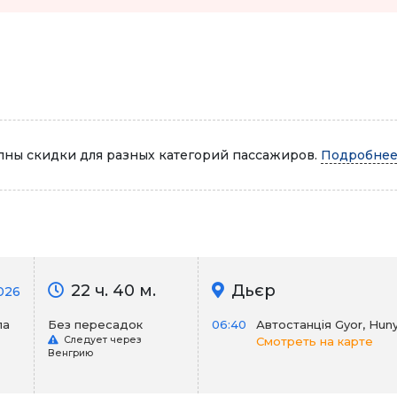
Автопарк
ны скидки для разных категорий пассажиров.
Подробнее.
22 ч. 40 м.
Дьєр
026
ла
Без пересадок
06:40
Автостанція Gyor, Hunya
Следует через
Смотреть на карте
Венгрию