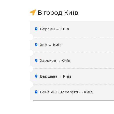
В город Київ
Берлин → Київ
Хоф → Київ
Харьков → Київ
Варшава → Київ
Вена VIB Erdbergstr → Київ