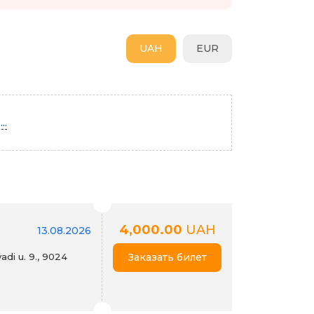
UAH
EUR
..
4,000.00
UAH
13.08.2026
di u. 9., 9024
Заказать билет