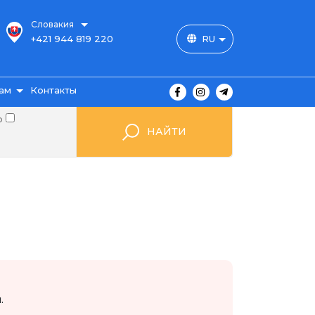
Словакия
+421 944 819 220
RU
ам
Контакты
о
НАЙТИ
ы
ажа
мые
.