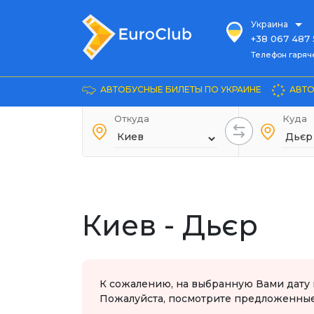
Украина
+38 067 487 
Телефон гарячей л
Телефон гаряч
+38 067 885 
Довідка
АВТОБУСНЫЕ БИЛЕТЫ ПО УКРАИНЕ
АВТО
+38 044 486
+38 066 281 
Откуда
Куда
+38 067 240 
+38 093 153 
+38 093 858 
Киев - Дьєр
К сожалению, на выбранную Вами дату 
Пожалуйста, посмотрите предложенные 