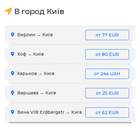
В город Київ
Берлин → Київ
от
77 EUR
Хоф → Київ
от
80 EUR
Харьков → Київ
от
244 UAH
Варшава → Київ
от
25 EUR
Вена VIB Erdbergstr → Київ
от
62 EUR