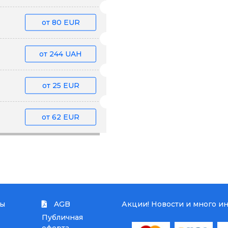
от
80 EUR
от
244 UAH
от
25 EUR
от
62 EUR
ты
AGB
Акции! Новости и много и
Публичная
оферта