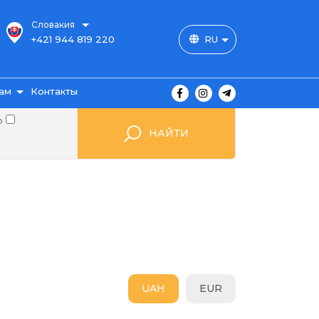
Словакия
+421 944 819 220
RU
ам
Контакты
о
НАЙТИ
ы
ажа
UAH
EUR
мые