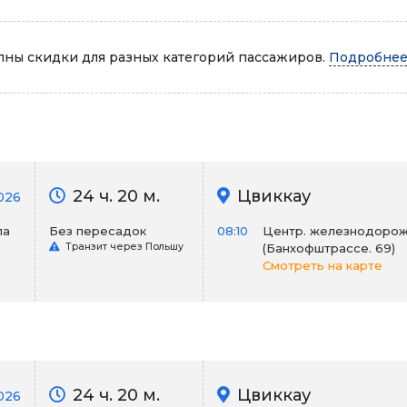
Автопарк
ны скидки для разных категорий пассажиров.
Подробнее.
24 ч. 20 м.
Цвиккау
026
ла
Без пересадок
08:10
Центр. железнодорож
Транзит через Польшу
(Банхофштрассе. 69)
Смотреть на карте
24 ч. 20 м.
Цвиккау
026