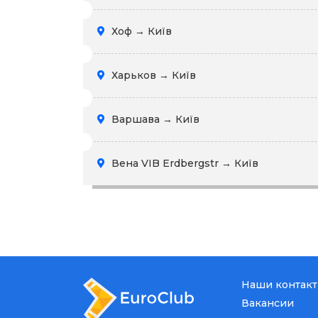
Хоф → Київ
Харьков → Київ
Варшава → Київ
Вена VIB Erdbergstr → Київ
Наши контак
Вакансии