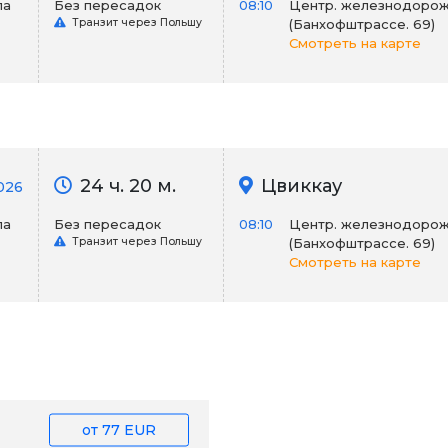
ла
Без пересадок
08:10
Центр. железнодорож
Транзит через Польшу
(Банхофштрассе. 69)
Смотреть на карте
24 ч. 20 м.
Цвиккау
026
ла
Без пересадок
08:10
Центр. железнодорож
Транзит через Польшу
(Банхофштрассе. 69)
Смотреть на карте
от
77 EUR