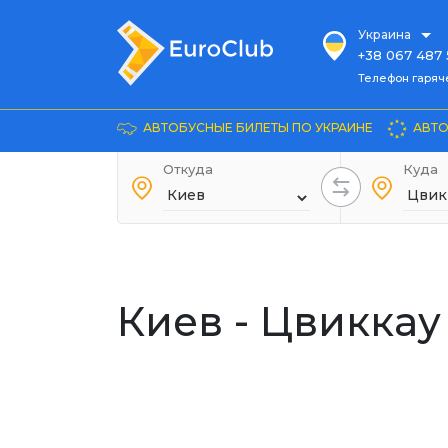
Украина
+38 067 487 
Телефон гарячей л
Телефон гаряч
+38 067 885 
Довідка
АВТОБУСНЫЕ БИЛЕТЫ ПО УКРАИНЕ
АВТО
+38 044 486
+38 066 281 
Откуда
Куда
+38 067 240 
+38 093 153 
+38 093 858 
Киев - Цвиккау