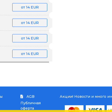
от
14 EUR
от
14 EUR
от
14 EUR
от
14 EUR
ты
AGB
Акции! Новости и много и
Публичная
оферта