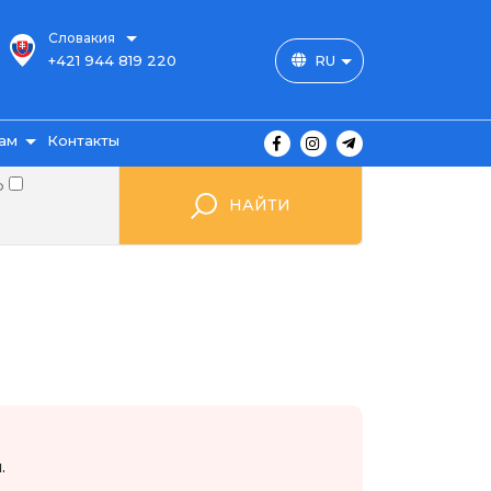
Словакия
+421 944 819 220
RU
ам
Контакты
о
НАЙТИ
ы
ажа
мые
.