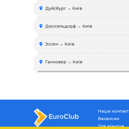
Дуйсбург → Київ
Дюссельдорф → Київ
Эссен → Київ
Ганновер → Київ
Наши контак
Вакансии
Для агентов