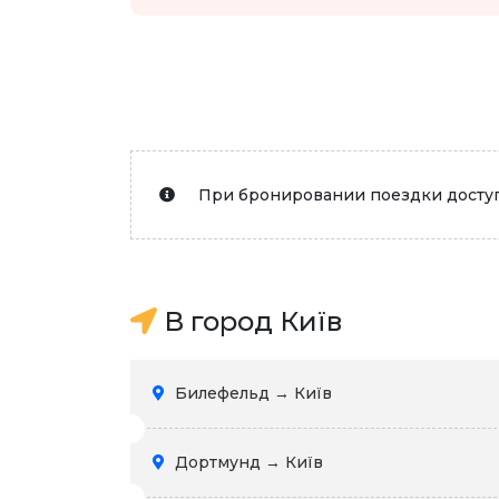
При бронировании поездки доступ
В город Київ
Билефельд → Київ
Дортмунд → Київ