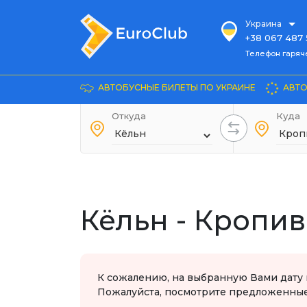
Украина
+38 067 487 
Телефон гарячей л
Телефон гаряч
+38 067 885 
Довідка
АВТОБУСНЫЕ БИЛЕТЫ ПО УКРАИНЕ
АВТО
+38 044 486
+38 066 281 
Откуда
Куда
+38 067 240 
+38 093 153 
+38 093 858 
Кёльн - Кропи
К сожалению, на выбранную Вами дату 
Пожалуйста, посмотрите предложенные 