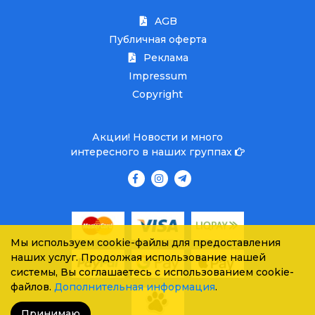
AGB
Публичная оферта
Реклама
Impressum
Copyright
Акции! Новости и много
интересного в наших группах
Мы используем cookie-файлы для предоставления
наших услуг. Продолжая использование нашей
системы, Вы соглашаетесь с использованием cookie-
файлов.
Дополнительная информация
.
Принимаю