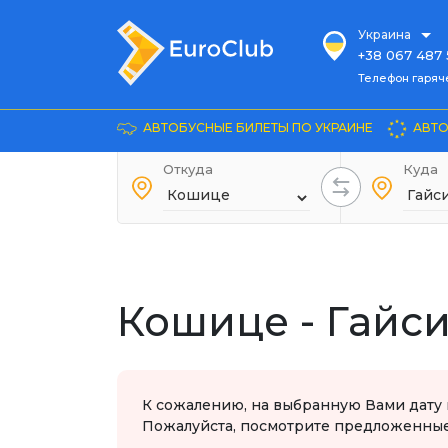
Украина
+38 067 487 
Телефон гарячей л
Телефон гаряч
+38 067 885 
Довідка
АВТОБУСНЫЕ БИЛЕТЫ ПО УКРАИНЕ
АВТО
+38 044 486
+38 066 281 
Откуда
Куда
+38 067 240 
+38 093 153 
+38 093 858 
Кошице - Гайс
К сожалению, на выбранную Вами дату 
Пожалуйста, посмотрите предложенные 