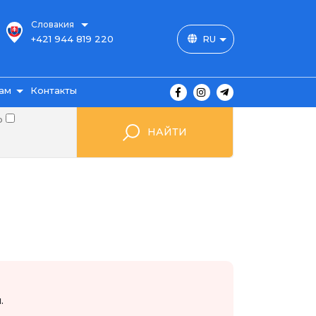
Словакия
+421 944 819 220
RU
ам
Контакты
о
НАЙТИ
ы
ажа
мые
.