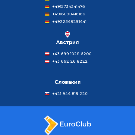
+4915734341476
+4916090416166
+4922349291441
Австрия
+43 699 1028 6200
+43 662 26 8222
Словакия
+421 944 819 220