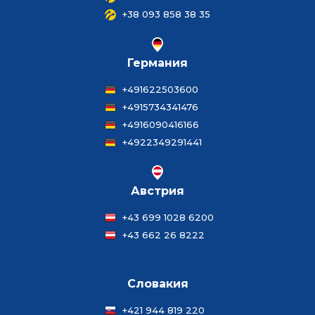
+38 093 858 38 35
Германия
+491622503600
+4915734341476
+4916090416166
+4922349291441
Австрия
+43 699 1028 6200
+43 662 26 8222
Словакия
+421 944 819 220