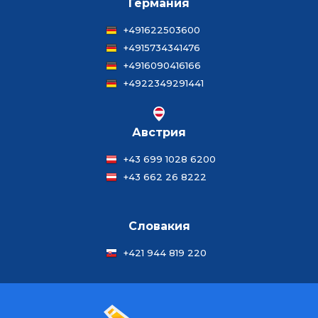
Германия
+491622503600
+4915734341476
+4916090416166
+4922349291441
Австрия
+43 699 1028 6200
+43 662 26 8222
Словакия
+421 944 819 220