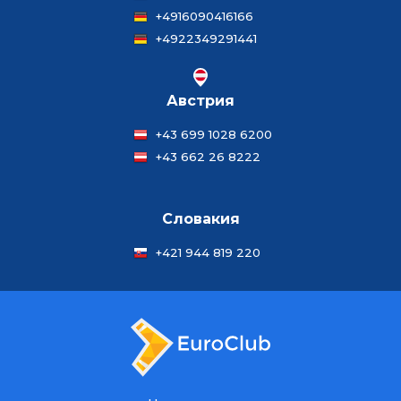
+4916090416166
+4922349291441
Австрия
+43 699 1028 6200
+43 662 26 8222
Словакия
+421 944 819 220