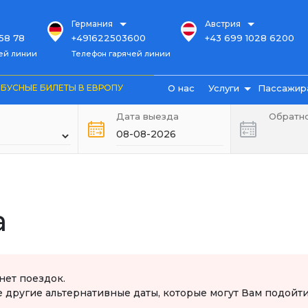
Германия
Австрия
58 78
+491622503600
+43 699 1028 6200
инии
ей линии
Телефон гарячей линии
+4915734341476
+43 662 26 8222
10 30
+4916090416166
БУСНЫЕ БИЛЕТЫ В ЕВРОПУ
О нас
Услуги
Пассажир
+4922349291441
 79 00
80 41
Дата выезда
Обратн
Экскурсии
Кабинет
25 31
пользователя
82 25
Билеты на автобус
Cash back club
38 35
Билеты на поезд
Наши маршрут
Аренда автобусов
Оплата билета
Перевод
а
документов
Условия
путешествия
Страхование
Перевозка баг
Трансфер
Книга отзывов
Работа в Германии
нет поездок.
Часто задавае
другие альтернативные даты, которые могут Вам подойти
вопросы