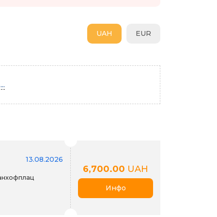
UAH
EUR
..
13.08.2026
6,700.00
UAH
Банхофплац
Инфо