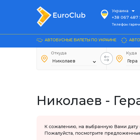
Украина
+38 067 487 
Телефон гарячей л
Телефон гаряч
+38 067 885 
Довідка
АВТОБУСНЫЕ БИЛЕТЫ ПО УКРАИНЕ
АВТО
+38 044 486
+38 066 281 
Откуда
Куда
+38 067 240 
+38 093 153 
+38 093 858 
Николаев - Гер
К сожалению, на выбранную Вами дату 
Пожалуйста, посмотрите предложенные 