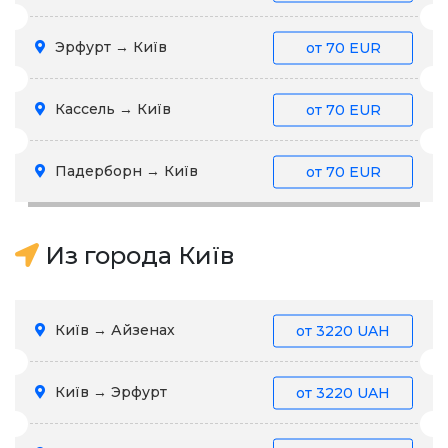
Эрфурт → Київ
от
70 EUR
Кассель → Київ
от
70 EUR
Падерборн → Київ
от
70 EUR
Из города Київ
Київ → Айзенах
от
3220 UAH
Київ → Эрфурт
от
3220 UAH