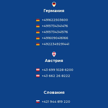
Германия
+491622503600
+4915734341476
+4915734341576
+4916090416166
+4922349291441
Австрия
+43 699 1028 6200
+43 662 26 8222
Словакия
+421 944 819 220