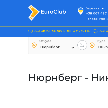
Украина
+38 067 487 
Телефон гарячей л
Телефон гаряч
+38 067 885 
Довідка
АВТОБУСНЫЕ БИЛЕТЫ ПО УКРАИНЕ
АВТО
+38 044 486
+38 066 281 
Откуда
Куда
+38 067 240 
+38 093 153 
+38 093 858 
Нюрнберг - Ни