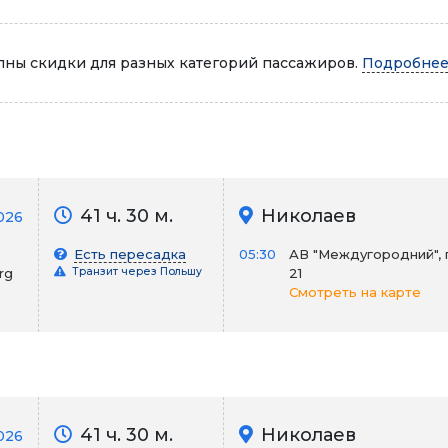
Автопарк
ны скидки для разных категорий пассажиров.
Подробнее.
41 ч. 30 м.
Николаев
026
Есть пересадка
05:30
АВ "Междугородний", 
rg
Транзит через Польшу
21
Смотреть на карте
41 ч. 30 м.
Николаев
026