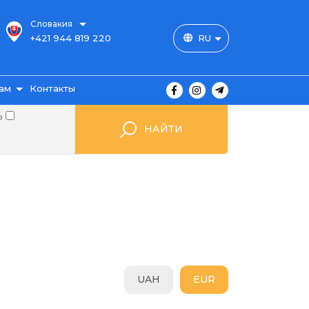
Словакия
+421 944 819 220
RU
ам
Контакты
о
НАЙТИ
ы
ажа
UAH
EUR
мые