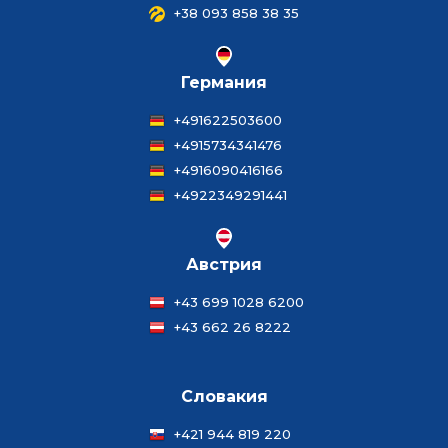
+38 093 858 38 35
Германия
+491622503600
+4915734341476
+4916090416166
+4922349291441
Австрия
+43 699 1028 6200
+43 662 26 8222
Словакия
+421 944 819 220