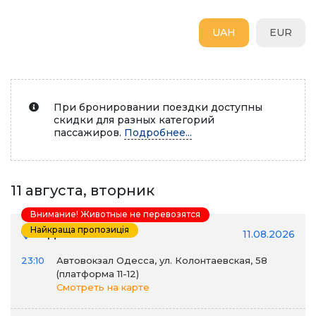
UAH
EUR
При бронировании поездки доступны
скидки для разных категорий
пассажиров.
Подробнее...
11 августа, вторник
Внимание! Животные не перевозятся
Найкраща пропозиція
Одесса →
11.08.2026
23:10
Автовокзал Одесса, ул. Колонтаевская, 58
(платформа 11-12)
Смотреть на карте