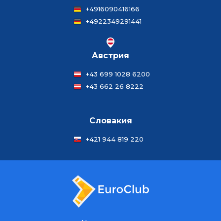
+4916090416166
+4922349291441
Австрия
+43 699 1028 6200
+43 662 26 8222
Словакия
+421 944 819 220