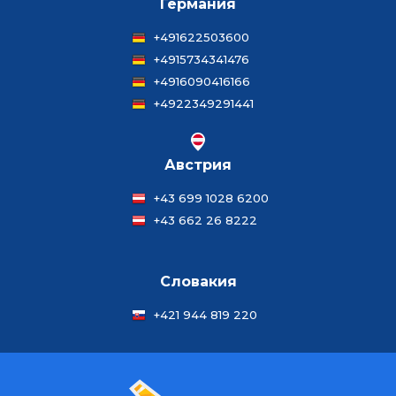
Германия
+491622503600
+4915734341476
+4916090416166
+4922349291441
Австрия
+43 699 1028 6200
+43 662 26 8222
Словакия
+421 944 819 220