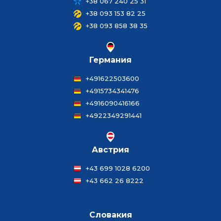
+38 067 240 25 31
+38 093 153 82 25
+38 093 858 38 35
Германия
+491622503600
+4915734341476
+4916090416166
+4922349291441
Австрия
+43 699 1028 6200
+43 662 26 8222
Словакия