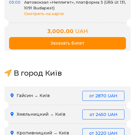
05:00
Автовокзал «Неплигет», платформа 5 (Üllői út 131,
1091 Budapest)
Смотреть на карте
3,000.00
UAH
Заказать билет
В город Київ
Гайсин → Київ
от
2870 UAH
Хмельницкий → Київ
от
2450 UAH
Кропивницкий → Київ
от
3220 UAH