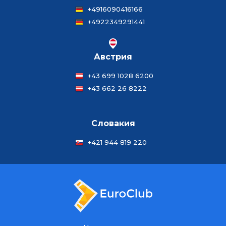
+4916090416166
+4922349291441
Австрия
+43 699 1028 6200
+43 662 26 8222
Словакия
+421 944 819 220