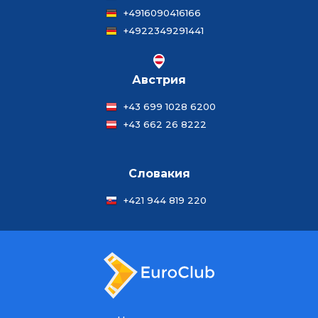
+4916090416166
+4922349291441
Австрия
+43 699 1028 6200
+43 662 26 8222
Словакия
+421 944 819 220