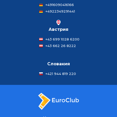
+4916090416166
+4922349291441
Австрия
+43 699 1028 6200
+43 662 26 8222
Словакия
+421 944 819 220