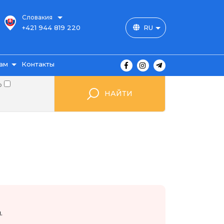
Словакия
+421 944 819 220
RU
ам
Контакты
о
НАЙТИ
ы
ажа
мые
.