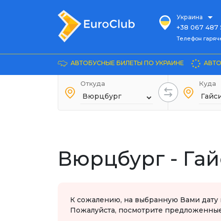
Украина
+38 067 487 
Телефон гарячей л
Телефон гаряч
+38 067 885 
Довідка
АВТОБУСНЫЕ БИЛЕТЫ ПО УКРАИНЕ
АВТО
+38 044 486
+38 066 281 
Откуда
Куда
+38 067 240 
+38 093 153 
+38 093 858 
Вюрцбург - Га
К сожалению, на выбранную Вами дату 
Пожалуйста, посмотрите предложенные 