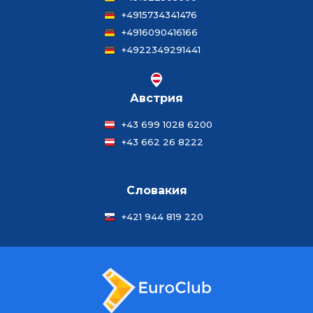
+4915734341476
+4916090416166
+4922349291441
Австрия
+43 699 1028 6200
+43 662 26 8222
Словакия
+421 944 819 220