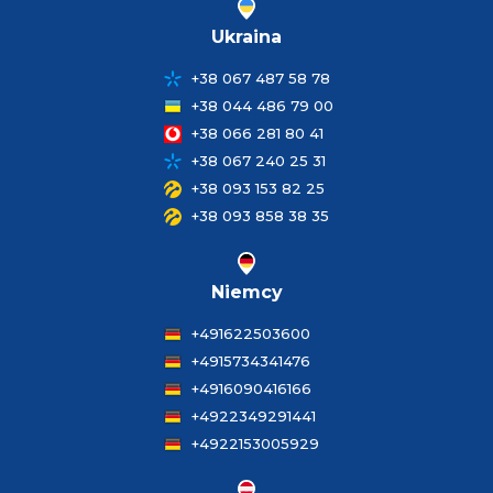
Ukraina
+38 067 487 58 78
+38 044 486 79 00
+38 066 281 80 41
+38 067 240 25 31
+38 093 153 82 25
+38 093 858 38 35
Niemcy
+491622503600
+4915734341476
+4916090416166
+4922349291441
+4922153005929