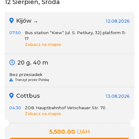
12 Sierpień, Środa
Kijów →
12.08.2026
07:50
Bus station “Kiew” (ul. S. Petliury, 32) platform 11-
17
Zobacz na mapie
20 g. 40 m
Bez przesiadek
Tranzyt przez Polskę
Cottbus
13.08.2026
04:30
ZOB Hauptbahnhof Vetschauer Str. 70
Zobacz na mapie
5,500.00
UAH