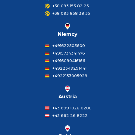
+38 093 153 82 25
+38 093 858 38 35
Niemcy
+491622503600
+4915734341476
+4916090416166
+4922349291441
+4922153005929
Austria
+43 699 1028 6200
+43 662 26 8222