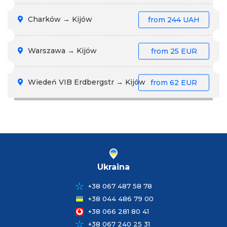
Charków → Kijów
from
244 UAH
Warszawa → Kijów
from
25 EUR
Wiedeń VIB Erdbergstr → Kijów
from
62 EUR
Ukraina
+38 067 487 58 78
+38 044 486 79 00
+38 066 281 80 41
+38 067 240 25 31