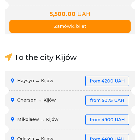
5,500.00
UAH
Zamówić bilet
To the city Kijów
Haysyn → Kijów
from
4200 UAH
Cherson → Kijów
from
5075 UAH
Mikolaew → Kijów
from
4900 UAH
Odessa → Kijów
from
4480 UAH