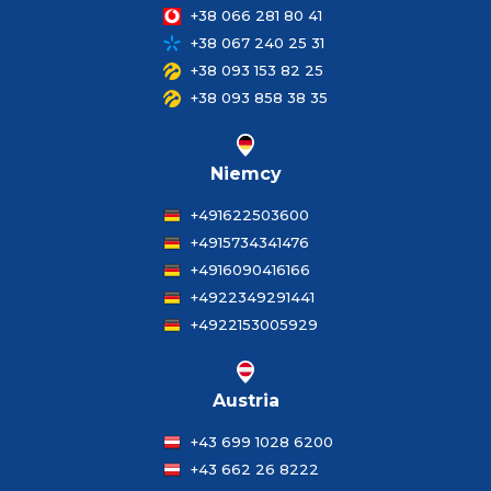
+38 066 281 80 41
+38 067 240 25 31
+38 093 153 82 25
+38 093 858 38 35
Niemcy
+491622503600
+4915734341476
+4916090416166
+4922349291441
+4922153005929
Austria
+43 699 1028 6200
+43 662 26 8222