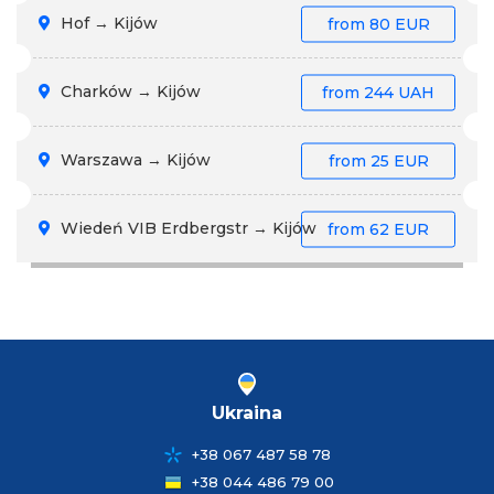
Hof → Kijów
from
80 EUR
Charków → Kijów
from
244 UAH
Warszawa → Kijów
from
25 EUR
Wiedeń VIB Erdbergstr → Kijów
from
62 EUR
Ukraina
+38 067 487 58 78
+38 044 486 79 00