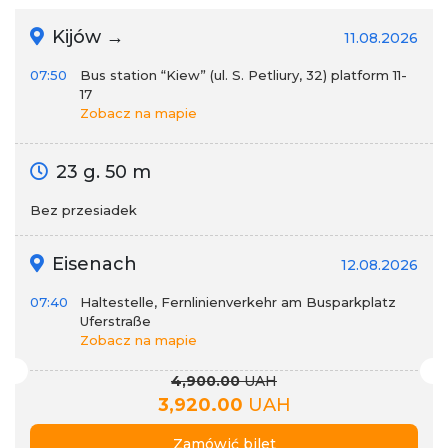
Kijów →
11.08.2026
07:50
Bus station “Kiew” (ul. S. Petliury, 32) platform 11-
17
Zobacz na mapie
23 g. 50 m
Bez przesiadek
Eisenach
12.08.2026
07:40
Haltestelle, Fernlinienverkehr am Busparkplatz
Uferstraße
Zobacz na mapie
4,900.00
UAH
3,920.00
UAH
Zamówić bilet