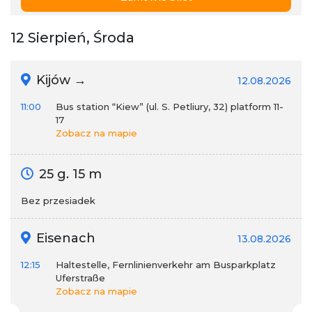
12 Sierpień, Środa
Kijów →
12.08.2026
11:00
Bus station “Kiew” (ul. S. Petliury, 32) platform 11-
17
Zobacz na mapie
25 g. 15 m
Bez przesiadek
Eisenach
13.08.2026
12:15
Haltestelle, Fernlinienverkehr am Busparkplatz
Uferstraße
Zobacz na mapie