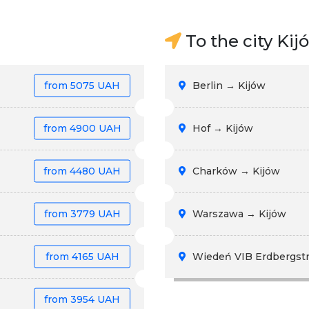
To the city Kij
from
5075 UAH
Berlin → Kijów
from
4900 UAH
Hof → Kijów
from
4480 UAH
Charków → Kijów
from
3779 UAH
Warszawa → Kijów
from
4165 UAH
Wiedeń VIB Erdbergstr
from
3954 UAH