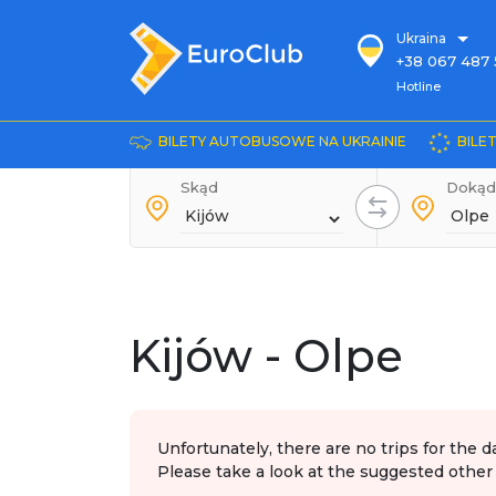
Ukraina
+38 067 487 
Hotline
Hotline
+38 044 486
+38 066 281 
BILETY AUTOBUSOWE NA UKRAINIE
BILE
+38 067 240 
Skąd
+38 093 153 
Dokąd
+38 093 858 
Kijów - Olpe
Unfortunately, there are no trips for the d
Please take a look at the suggested other 