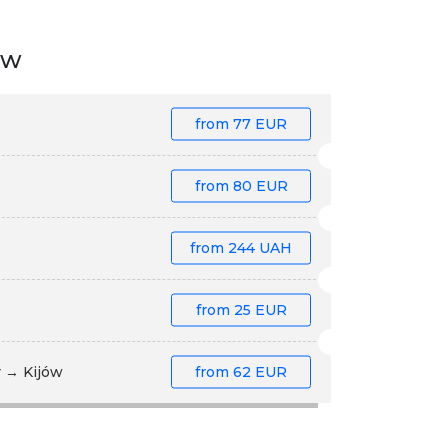
ów
from
77 EUR
from
80 EUR
from
244 UAH
from
25 EUR
 → Kijów
from
62 EUR