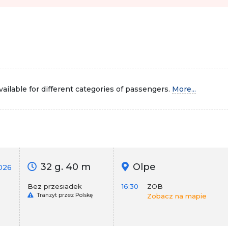
ailable for different categories of passengers.
More...
32 g. 40 m
Olpe
026
Bez przesiadek
16:30
ZOB
Tranzyt przez Polskę
Zobacz na mapie