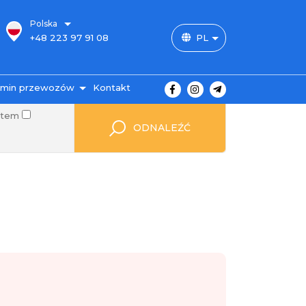
Polska
+48 223 97 91 08
PL
+48 888 12 43 77
amin przewozów
Kontakt
otem
asy i ceny
ODNALEŹĆ
atność za bilet
dróży
zewóz bagażu
AQ
Autopark