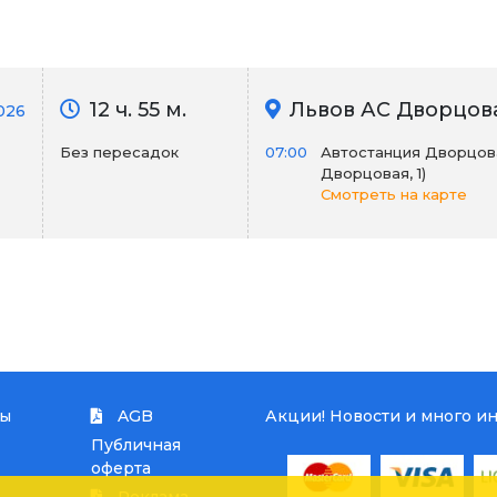
12 ч. 55 м.
Львов АС Дворцов
026
Без пересадок
07:00
Автостанция Дворцов
Дворцовая, 1)
Смотреть на карте
ты
AGB
Акции! Новости и много и
Публичная
оферта
Реклама