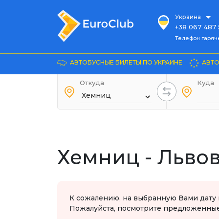
Украина
+38 067 487 
Телефон гарячей л
Телефон гаряч
+38 067 885 
Довідка
АВТОБУСНЫЕ БИЛЕТЫ ПО УКРАИНЕ
АВТО
+38 044 486
+38 066 281 
Откуда
Куда
+38 067 240 
+38 093 153 
+38 093 858 
Хемниц - Льво
К сожалению, на выбранную Вами дату 
Пожалуйста, посмотрите предложенные 