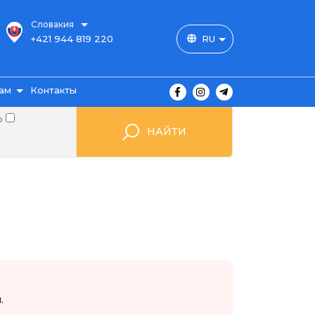
Словакия
+421 944 819 220
RU
ам
Контакты
о
НАЙТИ
ы
ажа
мые
.