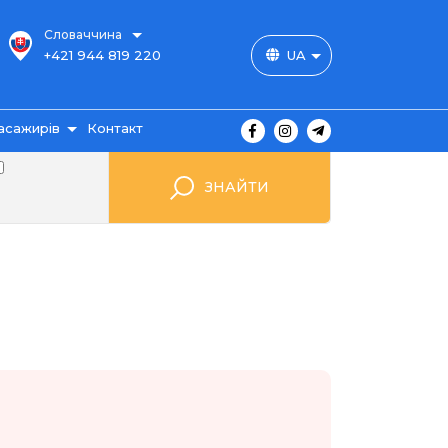
Словаччина
+421 944 819 220
UA
асажирів
Контакт
користувача
ЗНАЙТИ
 club
шрути
витка
одорожі
ення
гуків
ання