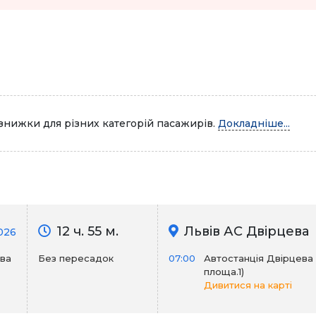
знижки для різних категорій пасажирів.
Докладніше...
12 ч. 55 м.
Львів АС Двірцева
026
ева
Без пересадок
07:00
Автостанція Двірцева
площа.1)
Дивитися на карті