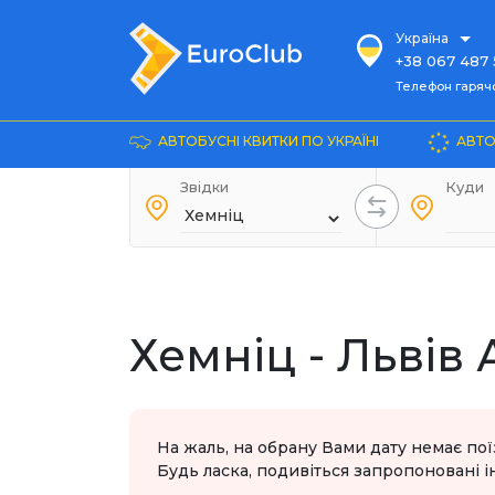
Україна
+38 067 487 
Телефон гарячої ліні
Телефон гарячої
+38 067 885 
Довідка
АВТОБУСНІ КВИТКИ ПО УКРАЇНІ
АВТО
+38 044 486
+38 066 281 
Звідки
Куди
+38 067 240 
+38 093 153 
+38 093 858 
Хемніц - Львів
На жаль, на обрану Вами дату немає пої
Будь ласка, подивіться запропоновані ін