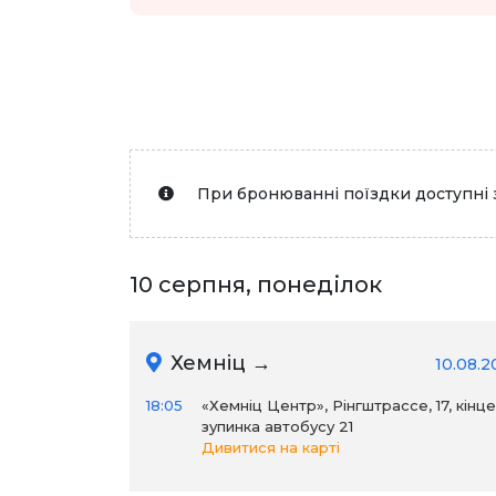
При бронюванні поїздки доступні 
10 серпня, понеділок
Хемніц →
10.08.2
18:05
«Хемніц Центр», Рінгштрассе, 17, кінц
зупинка автобусу 21
Дивитися на карті