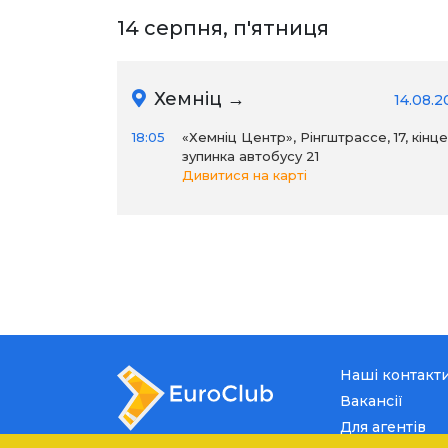
14 серпня, п'ятниця
Хемніц →
14.08.2
18:05
«Хемніц Центр», Рінгштрассе, 17, кінц
зупинка автобусу 21
Дивитися на карті
Наші контакт
Вакансії
Для агентів