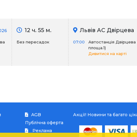
12 ч. 55 м.
Львів АС Двірцева
026
ева
Без пересадок
07:00
Автостанція Двірцева
площа.1)
Дивитися на карті
и
AGB
Акції! Новини та багато ці
Публічна оферта
Реклама