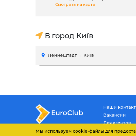
Смотреть на карте
В город Київ
Леннештадт → Київ
Наши контак
Вакансии
Для агентов
API
Мы используем cookie-файлы для предоста