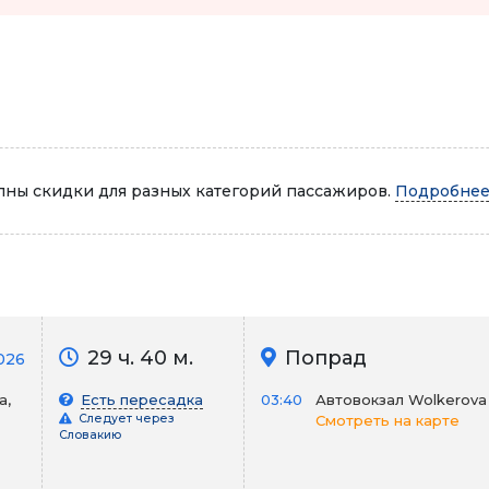
Автопарк
ны скидки для разных категорий пассажиров.
Подробнее.
29 ч. 40 м.
Попрад
026
а,
Есть пересадка
03:40
Автовокзал Wolkerova
Следует через
Смотреть на карте
Словакию