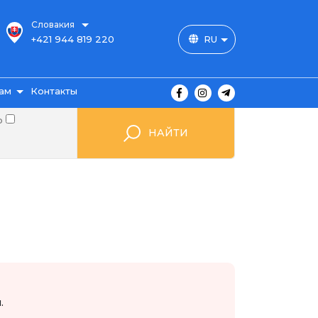
Словакия
+421 944 819 220
RU
ам
Контакты
о
НАЙТИ
ы
ажа
мые
.