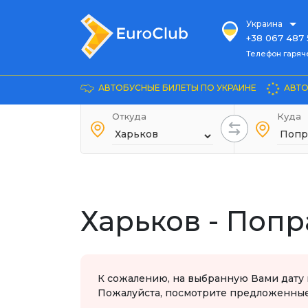
Украина
+38 067 487 
Телефон гарячей л
Телефон гаряч
+38 067 885 
Довідка
АВТОБУСНЫЕ БИЛЕТЫ ПО УКРАИНЕ
АВТО
+38 044 486
+38 066 281 
Откуда
Куда
+38 067 240 
+38 093 153 
+38 093 858 
Харьков - Попр
К сожалению, на выбранную Вами дату 
Пожалуйста, посмотрите предложенные 