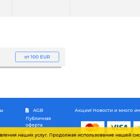
от
100 EUR
ты
AGB
Акции! Новости и много и
Публичная
оферта
Реклама
вления наших услуг. Продолжая использование нашей сис