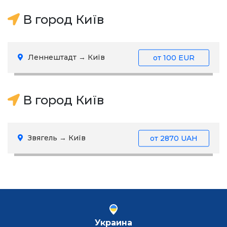
В город Київ
Леннештадт → Київ
от
100 EUR
В город Київ
Звягель → Київ
от
2870 UAH
Украина