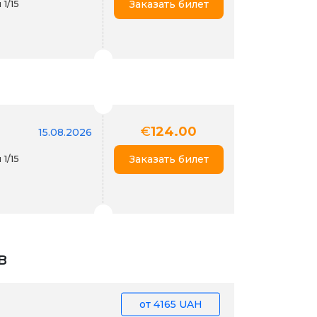
1/15
Заказать билет
€
124.00
15.08.2026
1/15
Заказать билет
в
от
4165 UAH