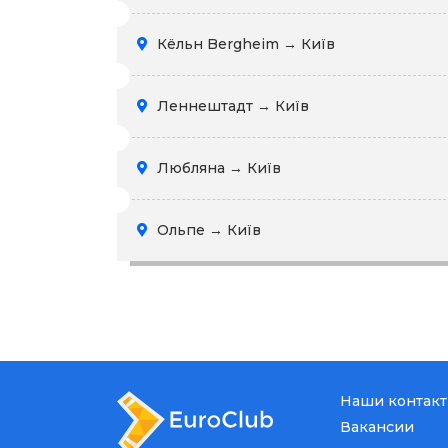
Кёльн Bergheim → Київ
Леннештадт → Київ
Любляна → Київ
Ольпе → Київ
Наши контак
Вакансии