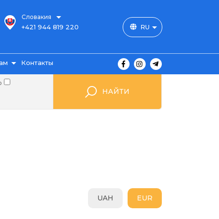
Словакия
+421 944 819 220
RU
ам
Контакты
о
НАЙТИ
ы
ажа
UAH
EUR
мые