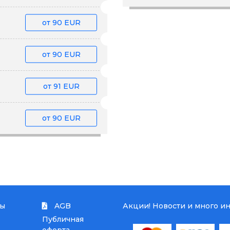
от
90 EUR
от
90 EUR
от
91 EUR
от
90 EUR
ты
AGB
Акции! Новости и много и
Публичная
оферта