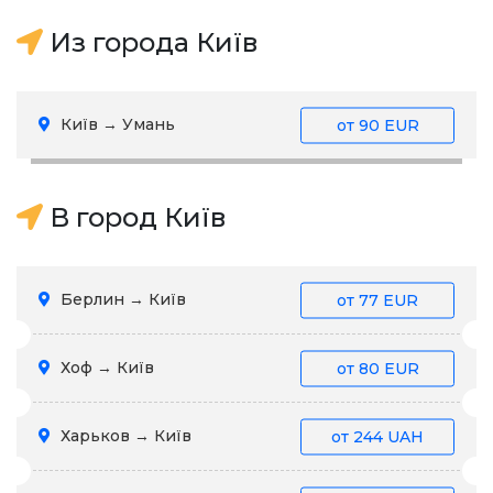
Из города Київ
Київ → Умань
от
90 EUR
В город Київ
Берлин → Київ
от
77 EUR
Хоф → Київ
от
80 EUR
Харьков → Київ
от
244 UAH