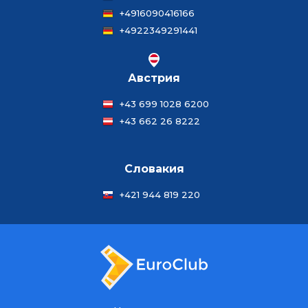
+4916090416166
+4922349291441
Австрия
+43 699 1028 6200
+43 662 26 8222
Словакия
+421 944 819 220