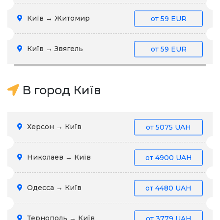
Київ → Житомир
от
59 EUR
Київ → Звягель
от
59 EUR
В город Київ
Херсон → Київ
от
5075 UAH
Николаев → Київ
от
4900 UAH
Одесса → Київ
от
4480 UAH
Тернополь → Київ
от
3779 UAH