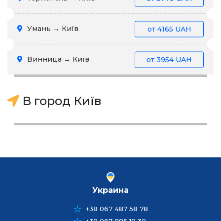
Умань → Київ
от
4165 UAH
Винница → Київ
от
3954 UAH
В город Київ
Украина
+38 067 487 58 78