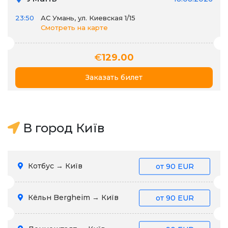
23:50
АС Умань, ул. Киевская 1/15
Смотреть на карте
€
129.00
Заказать билет
В город Київ
Котбус → Київ
от
90 EUR
Кёльн Bergheim → Київ
от
90 EUR