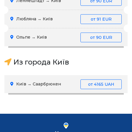
Леннештадт → Київ
от
90 EUR
Любляна → Київ
от
91 EUR
Ольпе → Київ
от
90 EUR
Из города Київ
Київ → Саарбрюкен
от
4165 UAH