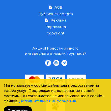
AGB
Публичная оферта
Реклама
Impressum
Copyright
Акции! Новости и много
интересного в наших группах
Мы используем cookie-файлы для предоставления
наших услуг. Продолжая использование нашей
системы, Вы соглашаетесь с использованием cookie-
файлов.
Дополнительная информация
.
Принимаю