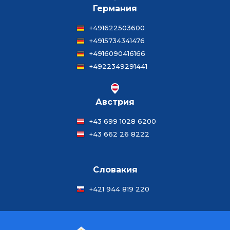
Германия
+491622503600
+4915734341476
+4916090416166
+4922349291441
Австрия
+43 699 1028 6200
+43 662 26 8222
Словакия
+421 944 819 220