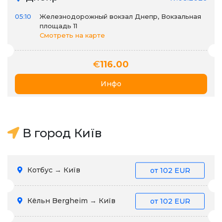
05:10
Железнодорожный вокзал Днепр, Вокзальная
площадь 11
Смотреть на карте
€
116.00
Инфо
В город Київ
Котбус → Київ
от
102 EUR
Кёльн Bergheim → Київ
от
102 EUR