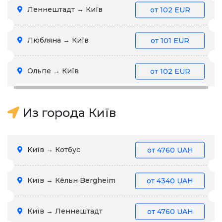
Леннештадт → Київ
от
102 EUR
Любляна → Київ
от
101 EUR
Ольпе → Київ
от
102 EUR
Из города Київ
Київ → Котбус
от
4760 UAH
Київ → Кёльн Bergheim
от
4340 UAH
Київ → Леннештадт
от
4760 UAH