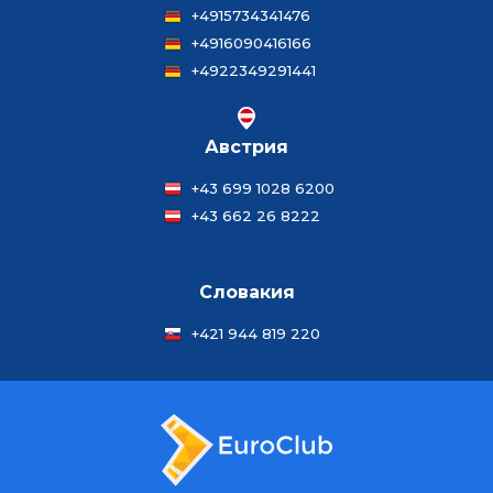
+4915734341476
+4916090416166
+4922349291441
Австрия
+43 699 1028 6200
+43 662 26 8222
Словакия
+421 944 819 220