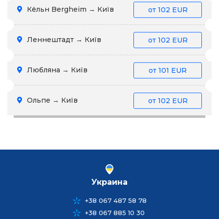
Кёльн Bergheim → Київ
от
102 EUR
Леннештадт → Київ
от
102 EUR
Любляна → Київ
от
101 EUR
Ольпе → Київ
от
102 EUR
Украина
+38 067 487 58 78
+38 067 885 10 30