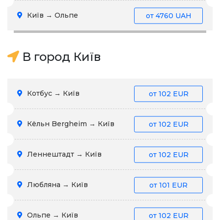
Київ → Ольпе
от
4760 UAH
В город Київ
Котбус → Київ
от
102 EUR
Кёльн Bergheim → Київ
от
102 EUR
Леннештадт → Київ
от
102 EUR
Любляна → Київ
от
101 EUR
Ольпе → Київ
от
102 EUR