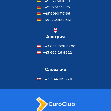
+491622503600
+4915734341476
+4916090416166
+4922349291441
Австрия
+43 699 1028 6200
+43 662 26 8222
Словакия
+421 944 819 220