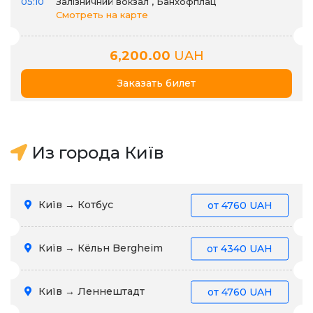
05:10
Залізничний вокзал , Банхофплац
Смотреть на карте
6,200.00
UAH
Заказать билет
Из города Київ
Київ → Котбус
от
4760 UAH
Київ → Кёльн Bergheim
от
4340 UAH
Київ → Леннештадт
от
4760 UAH