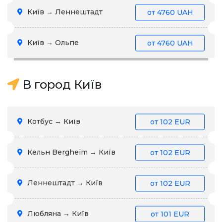
Київ → Леннештадт
от
4760 UAH
Київ → Ольпе
от
4760 UAH
В город Київ
Котбус → Київ
от
102 EUR
Кёльн Bergheim → Київ
от
102 EUR
Леннештадт → Київ
от
102 EUR
Любляна → Київ
от
101 EUR