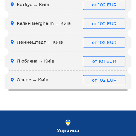
Котбус → Київ
от
102 EUR
Кёльн Bergheim → Київ
от
102 EUR
Леннештадт → Київ
от
102 EUR
Любляна → Київ
от
101 EUR
Ольпе → Київ
от
102 EUR
Украина