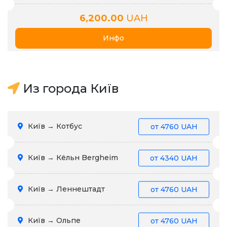
6,200.00
UAH
Инфо
Из города Київ
Київ → Котбус
от
4760 UAH
Київ → Кёльн Bergheim
от
4340 UAH
Київ → Леннештадт
от
4760 UAH
Київ → Ольпе
от
4760 UAH