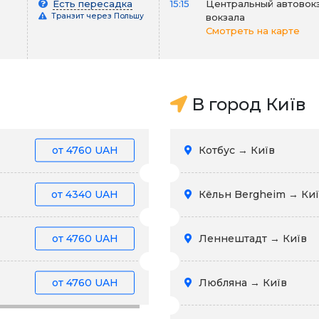
Есть пересадка
15:15
Центральный автовокз
Транзит через Польшу
вокзала
Смотреть на карте
В город Київ
от
4760 UAH
Котбус → Київ
от
4340 UAH
Кёльн Bergheim → Ки
от
4760 UAH
Леннештадт → Київ
от
4760 UAH
Любляна → Київ