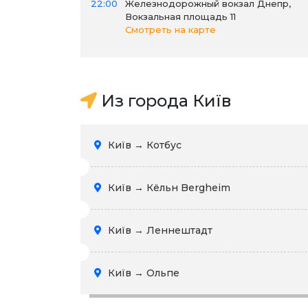
22:00
Железнодорожный вокзал Днепр,
Вокзальная площадь 11
Смотреть на карте
Из города Київ
Київ → Котбус
Київ → Кёльн Bergheim
Київ → Леннештадт
Київ → Ольпе