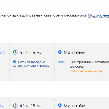
Автопарк
ны скидки для разных категорий пассажиров.
Подробнее.
41 ч. 15 м.
Мангейм
026
Есть пересадка
15:15
Центральный автовокз
Транзит через Польшу
вокзала
Смотреть на карте
41 ч. 15 м.
Мангейм
2026