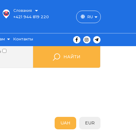
Словакия
+421 944 819 220
RU
ам
Контакты
о
НАЙТИ
ы
ажа
UAH
EUR
мые