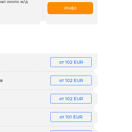
ал около ж/д
Инфо
от
102 EUR
їв
от
102 EUR
от
102 EUR
от
101 EUR