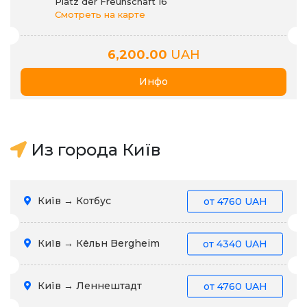
Platz der Freunschaft 16
Смотреть на карте
6,200.00
UAH
Инфо
Из города Київ
Київ → Котбус
от
4760 UAH
Київ → Кёльн Bergheim
от
4340 UAH
Київ → Леннештадт
от
4760 UAH