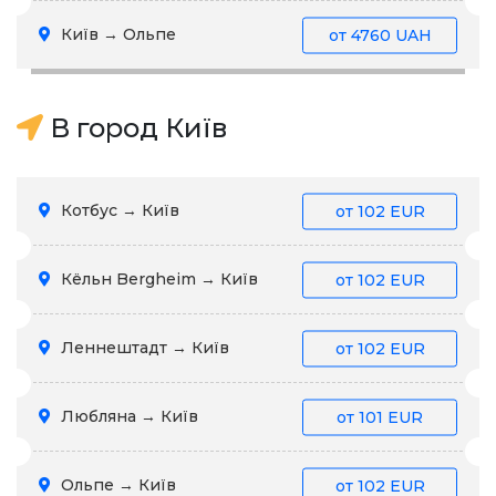
Київ → Ольпе
от
4760 UAH
В город Київ
Котбус → Київ
от
102 EUR
Кёльн Bergheim → Київ
от
102 EUR
Леннештадт → Київ
от
102 EUR
Любляна → Київ
от
101 EUR
Ольпе → Київ
от
102 EUR