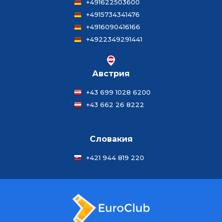
+491622503600
+4915734341476
+4916090416166
+4922349291441
Австрия
+43 699 1028 6200
+43 662 26 8222
Словакия
+421 944 819 220