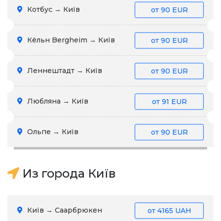
Котбус → Київ
от
90 EUR
Кёльн Bergheim → Київ
от
90 EUR
Леннештадт → Київ
от
90 EUR
Любляна → Київ
от
91 EUR
Ольпе → Київ
от
90 EUR
Из города Київ
Київ → Саарбрюкен
от
4165 UAH