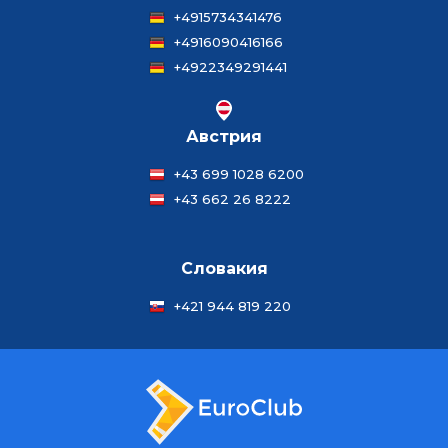
+4915734341476
+4916090416166
+4922349291441
Австрия
+43 699 1028 6200
+43 662 26 8222
Словакия
+421 944 819 220