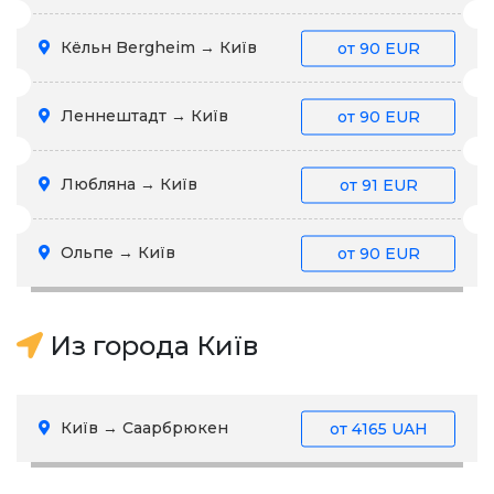
Кёльн Bergheim → Київ
от
90 EUR
Леннештадт → Київ
от
90 EUR
Любляна → Київ
от
91 EUR
Ольпе → Київ
от
90 EUR
Из города Київ
Київ → Саарбрюкен
от
4165 UAH