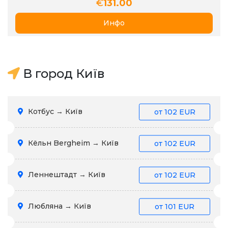
€
131.00
Инфо
В город Київ
Котбус → Київ
от
102 EUR
Кёльн Bergheim → Київ
от
102 EUR
Леннештадт → Київ
от
102 EUR
Любляна → Київ
от
101 EUR