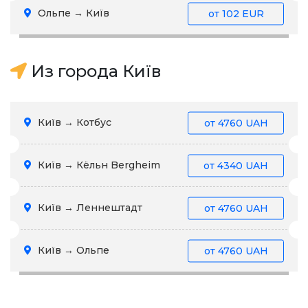
Ольпе → Київ
от
102 EUR
Из города Київ
Київ → Котбус
от
4760 UAH
Київ → Кёльн Bergheim
от
4340 UAH
Київ → Леннештадт
от
4760 UAH
Київ → Ольпе
от
4760 UAH